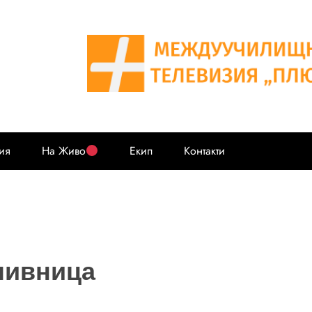
Телевизия
Междуучилищната телевизия
ия
На Живо
Екип
Контакти
ливница