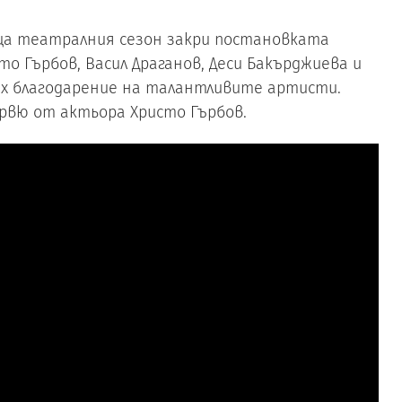
вница театралния сезон закри постановката
о Гърбов, Васил Драганов, Деси Бакърджиева и
ях благодарение на талантливите артисти.
вю от актьора Христо Гърбов.