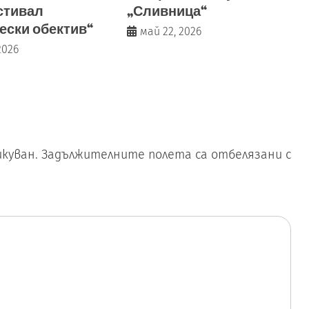
стивал
„Сливница“
ески обектив“
май 22, 2026
2026
куван.
Задължителните полета са отбелязани с