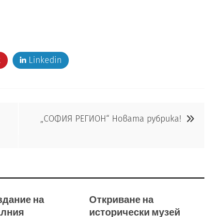
t
Linkedin
„СОФИЯ РЕГИОН“ Новата рубрика!
здание на
Откриване на
алния
исторически музей