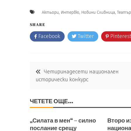
Актьори
,
Интервю
,
Новини Сливница
,
Театър
SHARE
Facebook
Twitter
Pinteres
Навигация
Четиринадесети национален
исторически конкурс
ЧЕТЕТЕ ОЩЕ...
„Силата в мен“ – силно
Второ и
послание срещу
национ