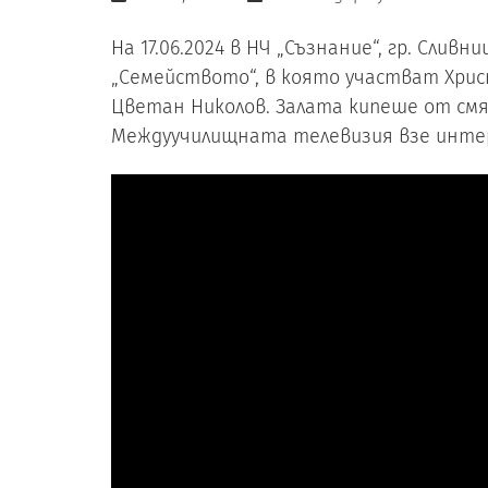
На 17.06.2024 в НЧ „Съзнание“, гр. Сли
„Семейството“, в която участват Христ
Цветан Николов. Залата кипеше от см
Междуучилищната телевизия взе интер